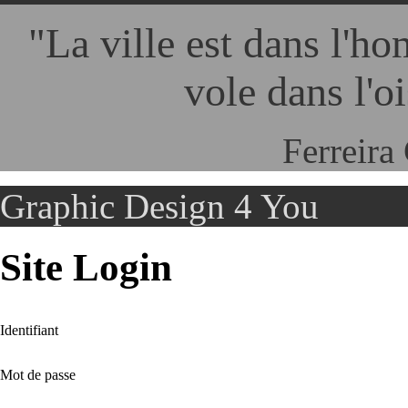
"La ville est dans
l'ho
vole dans l'oi
Ferreira
Graphic Design 4 You
Site Login
Identifiant
Mot de passe