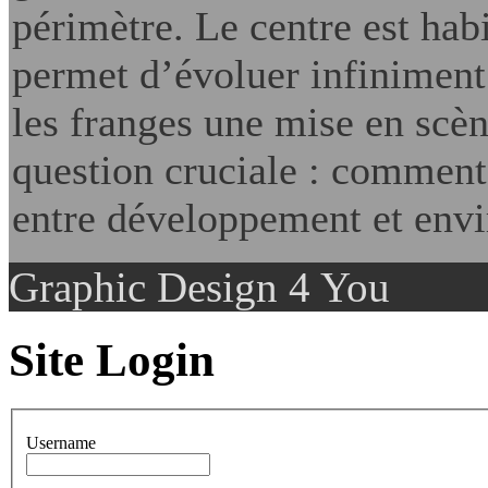
périmètre. Le centre est habi
permet d’évoluer infiniment.
les franges une mise en scèn
question cruciale : comment 
entre développement et env
Graphic Design 4 You
Site Login
Username