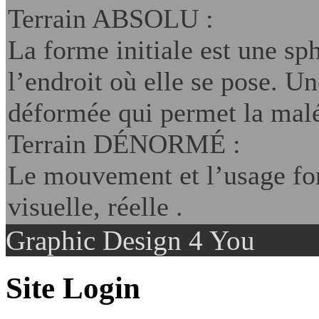
Terrain ABSOLU :
La forme initiale est une sp
l’endroit où elle se pose. U
déformée qui permet la malé
Terrain DÉNORMÉ :
Le mouvement et l’usage fon
visuelle, réelle .
Graphic Design 4 You
Site Login