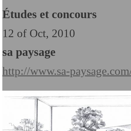
Études et concours
12 of Oct, 2010
sa paysage
http://www.sa-paysage.com