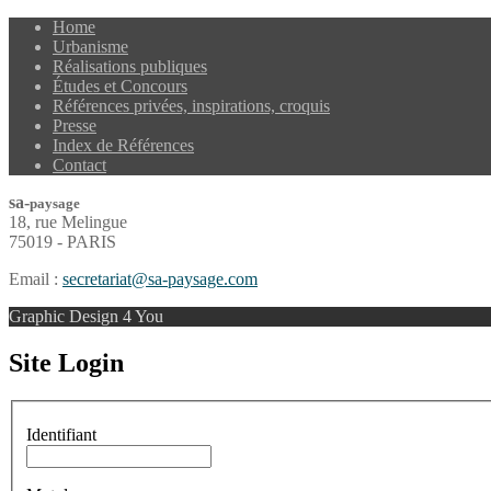
Home
Urbanisme
Réalisations publiques
Études et Concours
Références privées, inspirations, croquis
Presse
Index de Références
Contact
sa
-
paysage
18, rue Melingue
75019 - PARIS
Email :
secretariat@sa-paysage.com
Graphic Design 4 You
Site Login
Identifiant